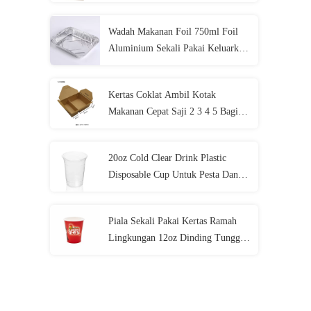
7" X 3 1/4" X 9 1/2"
Wadah Makanan Foil 750ml Foil
Aluminium Sekali Pakai Keluarkan
Wadah
Kertas Coklat Ambil Kotak
Makanan Cepat Saji 2 3 4 5 Bagian
Kotak Makan Siang Kraft Sekali
Pakai
20oz Cold Clear Drink Plastic
Disposable Cup Untuk Pesta Dan
Pernikahan
Piala Sekali Pakai Kertas Ramah
Lingkungan 12oz Dinding Tunggal
Kompos