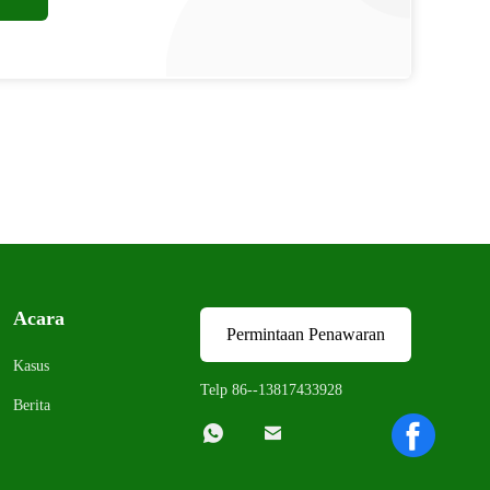
Acara
Permintaan Penawaran
Kasus
Telp 86--13817433928
Berita

