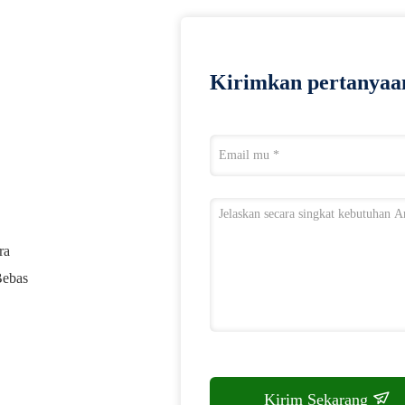
Kirimkan pertanyaa
ra
Bebas
Kirim Sekarang