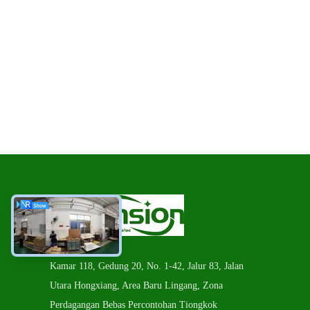
Kamar 118, Gedung 20, No. 1-42, Jalur 83, Jalan
Utara Hongxiang, Area Baru Lingang, Zona
Perdagangan Bebas Percontohan Tiongkok