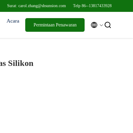
Surat: carol.zhang@shsunsion.com
Telp 86--13817433928
Acara


Permintaan Penawaran
s Silikon