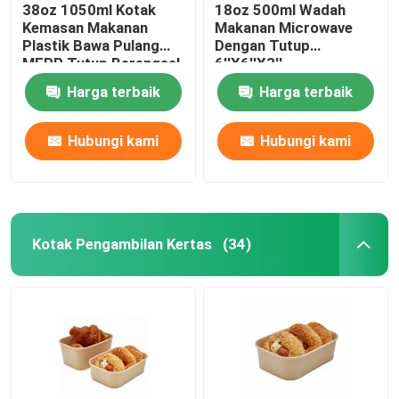
38oz 1050ml Kotak
18oz 500ml Wadah
Kemasan Makanan
Makanan Microwave
Plastik Bawa Pulang
Dengan Tutup
MFPP Tutup Berengsel
6''X6''X3''
Wadah Microwave
Harga terbaik
Harga terbaik
9''X9''X2.8''
Hubungi kami
Hubungi kami
Kotak Pengambilan Kertas
(34)