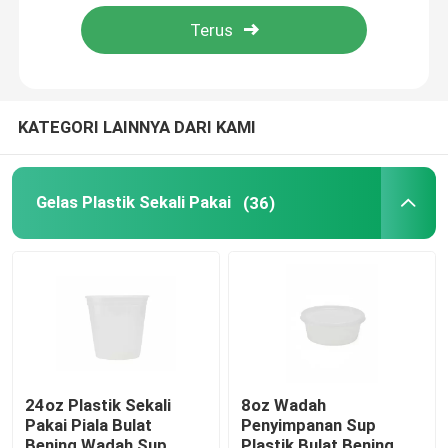
Produk
Tampilan VR
KATEGORI LAINNYA DARI KAMI
Gelas Plastik Sekali Pakai
Gelas Plastik Sekali Pakai
(36)
CUP KERTAS SEKALI PAKAI
Tas Kertas Kraft
Kantong Plastik Sekali Pakai
24oz Plastik Sekali
8oz Wadah
Pakai Piala Bulat
Penyimpanan Sup
Kotak Kemasan Makanan Plastik
Bening Wadah Sup
Plastik Bulat Bening