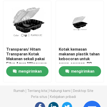
′x2.6 ′′
Tentang kami
Tur Pabrik
Kontrol kualitas
Transparan/ Hitam
Kotak kemasan
Transparan Kotak
makanan plastik tahan
Makanan sekali pakai
kebocoran untuk
Hubungi kami
Fitur Aman Mikrowave,
sayur-sayuran, PP
PP Hinged Lid
Hinged Lid Clamshell
mengirimkan
mengirimkan
Clamshell
Container,
Berita
Container,9.1x7x3
microwavable,9.1x7x3
permintaan
permintaan
Kasus
Rumah
Tentang kita
Hubungi kami
Desktop Site
Peta situs
Kebijakan pribadi
Gelas Plastik Sekali Pakai