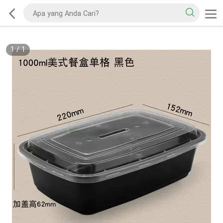
1
/
1