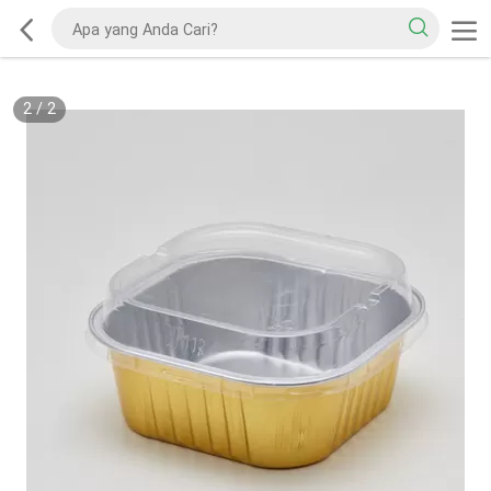
2
/
2