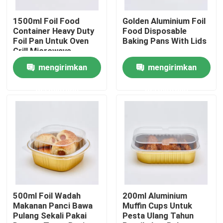
1500ml Foil Food
Golden Aluminium Foil
Tentang kami
Container Heavy Duty
Food Disposable
Foil Pan Untuk Oven
Baking Pans With Lids
Grill Microwave
Tur Pabrik
Memasak Baking
mengirimkan
mengirimkan
permintaan
permintaan
Kontrol kualitas
Hubungi kami
Berita
Kasus
500ml Foil Wadah
200ml Aluminium
Makanan Panci Bawa
Muffin Cups Untuk
Pulang Sekali Pakai
Pesta Ulang Tahun
Gelas Plastik Sekali Pakai