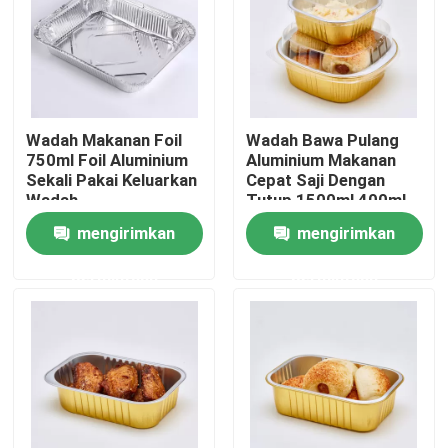
Wadah Makanan Foil
Wadah Bawa Pulang
750ml Foil Aluminium
Aluminium Makanan
Sekali Pakai Keluarkan
Cepat Saji Dengan
Wadah
Tutup 1500ml 400ml
mengirimkan
mengirimkan
permintaan
permintaan
Rumah
Produk
Pertunjukan VR