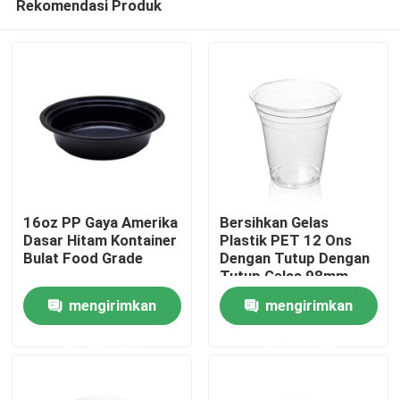
Rekomendasi Produk
16oz PP Gaya Amerika
Bersihkan Gelas
Dasar Hitam Kontainer
Plastik PET 12 Ons
Bulat Food Grade
Dengan Tutup Dengan
Tutup Gelas 98mm
Rumah
360ml Sekali Pakai
mengirimkan
mengirimkan
Produk
permintaan
permintaan
Pertunjukan VR