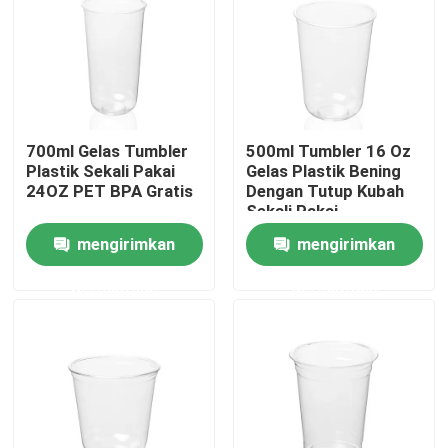
Tentang kami
Tur Pabrik
700ml Gelas Tumbler
500ml Tumbler 16 Oz
Plastik Sekali Pakai
Gelas Plastik Bening
Kontrol kualitas
24OZ PET BPA Gratis
Dengan Tutup Kubah
Sekali Pakai
mengirimkan
mengirimkan
Hubungi kami
permintaan
permintaan
Berita
Kasus
Gelas Plastik Sekali Pakai