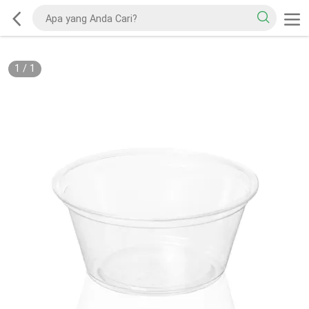
1
/
1